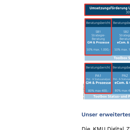
Un
se
r er
weiterte
Die KMU.Digital Z