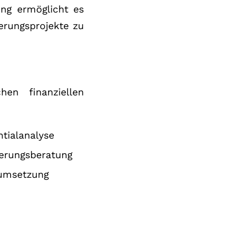
ung ermöglicht es
ierungsprojekte zu
en finanziellen
tialanalyse
ierungsberatung
tumsetzung