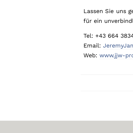
Lassen Sie uns ge
für ein unverbind
Tel: +43 664 383
Email:
JeremyJam
Web:
www.jjw-pr